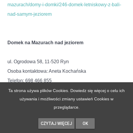
mazurach/domy-i-domki/246-domek-letniskowy-z-bali-
nad-samym-jeziorem
Domek na Mazurach nad jeziorem
ul. Ogrodowa 58, 11-520 Ryn
Osoba kontaktowa: Aneta Kochańska
Telefon: 698 466 855
Telefon 2: 608 349 399
Ta strona używa plików Cookies. Dowiedz się więcej o celu ich
używania i możliwości zmiany ustawień Cookies w
www:
http://www.mazury.pc.pl/wypoczynek-na-
przeglądarce.
mazurach/domy-i-domki/312-domek-na-mazurach-nad-
jeziorem
CZYTAJ WIĘCEJ
OK