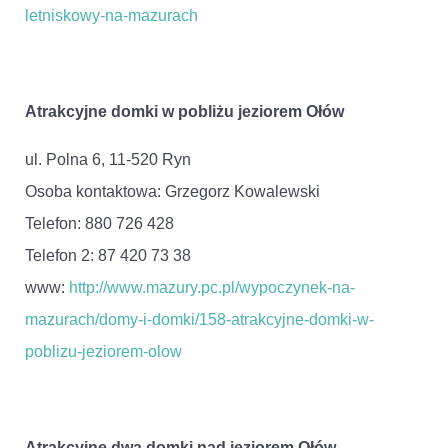
letniskowy-na-mazurach
Atrakcyjne domki w pobliżu jeziorem Ołów
ul. Polna 6, 11-520 Ryn
Osoba kontaktowa: Grzegorz Kowalewski
Telefon: 880 726 428
Telefon 2: 87 420 73 38
www:
http://www.mazury.pc.pl/wypoczynek-na-
mazurach/domy-i-domki/158-atrakcyjne-domki-w-
poblizu-jeziorem-olow
Atrakcyjne dwa domki nad jeziorem Ołów