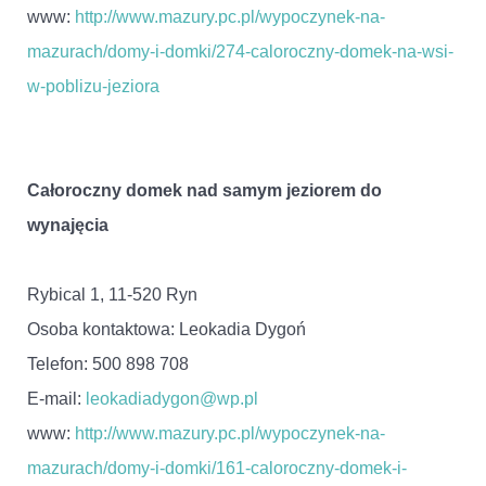
www:
http://www.mazury.pc.pl/wypoczynek-na-
mazurach/domy-i-domki/274-caloroczny-domek-na-wsi-
w-poblizu-jeziora
Całoroczny domek nad samym jeziorem do
wynajęcia
Rybical 1, 11-520 Ryn
Osoba kontaktowa: Leokadia Dygoń
Telefon: 500 898 708
E-mail:
leokadiadygon@wp.pl
www:
http://www.mazury.pc.pl/wypoczynek-na-
mazurach/domy-i-domki/161-caloroczny-domek-i-