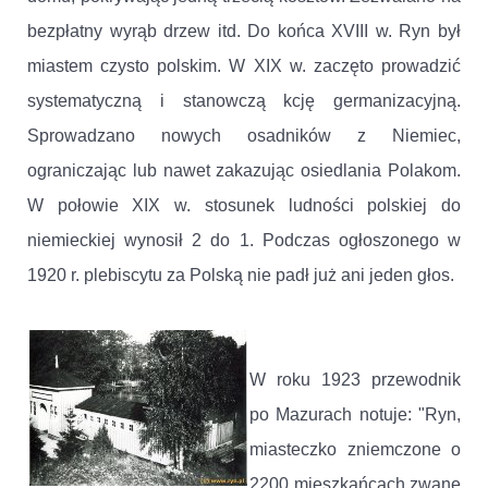
bezpłatny wyrąb drzew itd. Do końca XVIII w. Ryn był
miastem czysto polskim. W XIX w. zaczęto prowadzić
systematyczną i stanowczą kcję germanizacyjną.
Sprowadzano nowych osadników z Niemiec,
ograniczając lub nawet zakazując osiedlania Polakom.
W połowie XIX w. stosunek ludności polskiej do
niemieckiej wynosił 2 do 1. Podczas ogłoszonego w
1920 r. plebiscytu za Polską nie padł już ani jeden głos.
W roku 1923 przewodnik
po Mazurach notuje: "Ryn,
miasteczko zniemczone o
2200 mieszkańcach zwane