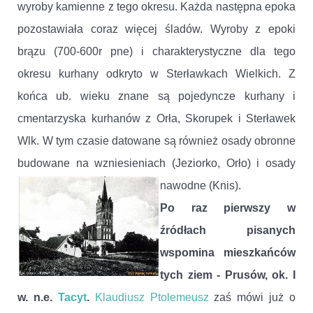
wyroby kamienne z tego okresu. Każda następna epoka
pozostawiała coraz więcej śladów. Wyroby z epoki
brązu (700-600r pne) i charakterystyczne dla tego
okresu kurhany odkryto w Sterławkach Wielkich. Z
końca ub. wieku znane są pojedyncze kurhany i
cmentarzyska kurhanów z Orła, Skorupek i Sterławek
Wlk. W tym czasie datowane są również osady obronne
budowane na wzniesieniach (Jeziorko, Orło) i osady
nawodne (Knis).
Po raz pierwszy w
źródłach pisanych
wspomina mieszkańców
tych ziem - Prusów, ok. I
w. n.e.
Tacyt
.
Klaudiusz Ptolemeusz
zaś mówi już o