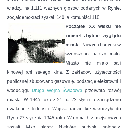
władzy, na 1.111 ważnych głosów oddanych w Rynie,
socjaldemokraci zyskali 140, a komuniści 118.
Początek XX wieku nie
zmienił zbytnio wyglądu
miasta.
Nowych budynków
wznoszono bardzo mało.
Miasto nie miało sali
kinowej ani stałego kina. Z zakładów użyteczności
publicznej zbudowano gazownię, podstację elektrowni i
wodociągi.
Druga Wojna Światowa
przerwała rozwój
miasta. W 1945 roku z 21 na 22 stycznia zarządzono
ewakuacje ludności. Wojska radzieckie wkroczyły do
Rynu 27 stycznia 1945 roku. W domach z miejscowych
zostali tylko starcy. Niektóre budynki spłonęły.