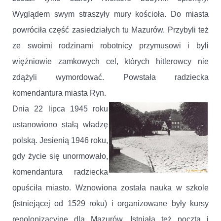
Wyglądem swym straszyły mury kościoła. Do miasta
powróciła część zasiedziałych tu Mazurów. Przybyli też
ze swoimi rodzinami robotnicy przymusowi i byli
więźniowie zamkowych cel, których hitlerowcy nie
zdążyli wymordować. Powstała radziecka
komendantura miasta Ryn.
Dnia 22 lipca 1945 roku
ustanowiono stałą władzę
polską. Jesienią 1946 roku,
gdy życie się unormowało,
komendantura radziecka
opuściła miasto. Wznowiona została nauka w szkole
(istniejącej od 1529 roku) i organizowane były kursy
repolonizacyjne dla Mazurów. Istniała też poczta i