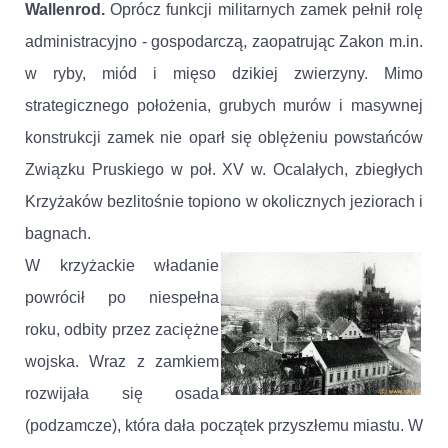
Wallenrod.
Oprócz funkcji militarnych zamek pełnił rolę
administracyjno - gospodarczą, zaopatrując Zakon m.in.
w ryby, miód i mięso dzikiej zwierzyny. Mimo
strategicznego położenia, grubych murów i masywnej
konstrukcji zamek nie oparł się oblężeniu powstańców
Związku Pruskiego w poł. XV w. Ocalałych, zbiegłych
Krzyżaków bezlitośnie topiono w okolicznych jeziorach i
bagnach.
W krzyżackie władanie
powrócił po niespełna
roku, odbity przez zaciężne
wojska. Wraz z zamkiem
rozwijała się osada
(podzamcze), która dała początek przyszłemu miastu. W