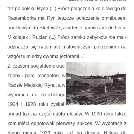
też po polsku Ryno (...) Prócz połączenia kolejowego do
Rastemborka ma Ryn jeszcze połączenie omnibusem
pocztowym do Sterławek, a w lecie parowcami do Lecu,
Mikołajek i Rucian (...) Prócz zamku zabytków nie ma -
odznacza się natomiast malowniczym położeniem na
wzgórzu między dwoma jeziorami..."
Z czasem socjaldemokraci
zdobyli parę mandatów w
Radzie Miejskiej Rynu, a w
wyborach do Reichstagu
1924 i 1928 roku zyskali
ponad trzecia część ogółu głosów. W 1930 roku także
komuniści odnotowali pierwszy sukces. W wyborach z
5-ego marca 1933 roku, już po dojściu Hitlera do