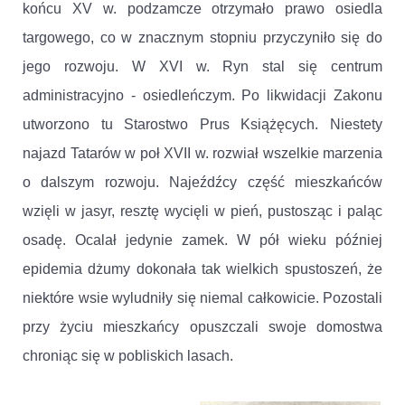
końcu XV w. podzamcze otrzymało prawo osiedla
targowego, co w znacznym stopniu przyczyniło się do
jego rozwoju. W XVI w. Ryn stal się centrum
administracyjno - osiedleńczym. Po likwidacji Zakonu
utworzono tu Starostwo Prus Książęcych. Niestety
najazd Tatarów w poł XVII w. rozwiał wszelkie marzenia
o dalszym rozwoju. Najeźdźcy część mieszkańców
wzięli w jasyr, resztę wycięli w pień, pustosząc i paląc
osadę. Ocalał jedynie zamek. W pół wieku później
epidemia dżumy dokonała tak wielkich spustoszeń, że
niektóre wsie wyludniły się niemal całkowicie. Pozostali
przy życiu mieszkańcy opuszczali swoje domostwa
chroniąc się w pobliskich lasach.