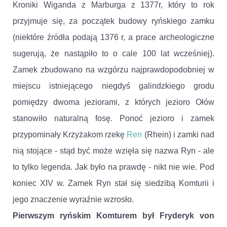
Kroniki Wiganda z Marburga z 1377r, który to rok
przyjmuje się, za początek budowy ryńskiego zamku
(niektóre źródła podają 1376 r, a prace archeologiczne
sugerują, że nastąpiło to o cale 100 lat wcześniej).
Zamek zbudowano na wzgórzu najprawdopodobniej w
miejscu istniejącego niegdyś galindzkiego grodu
pomiędzy dwoma jeziorami, z których jezioro Ołów
stanowiło naturalną fosę. Ponoć jezioro i zamek
przypominały Krzyżakom rzekę
Ren
(Rhein) i zamki nad
nią stojące - stąd być może wzięła się nazwa Ryn - ale
to tylko legenda. Jak było na prawdę - nikt nie wie. Pod
koniec XIV w. Zamek Ryn stał się siedzibą Komturii i
jego znaczenie wyraźnie wzrosło.
Pierwszym ryńskim Komturem był Fryderyk von