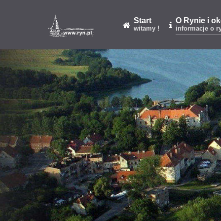
Start
O Rynie i o
witamy !
informacje o r