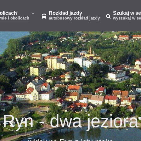
kolicach
Rozkład jazdy
Szukaj w se
ynie i okolicach
autobusowy rozkład jazdy
wyszukaj w se
Ekomarina