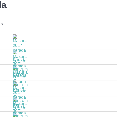
da
17