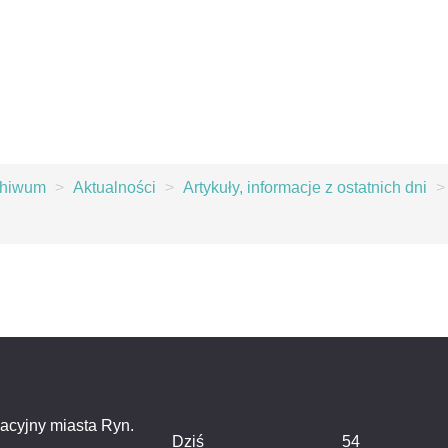
chiwum
>
Aktualności
>
Artykuły, informacje z ostatnich dni
>
macyjny miasta Ryn.
Dziś
54