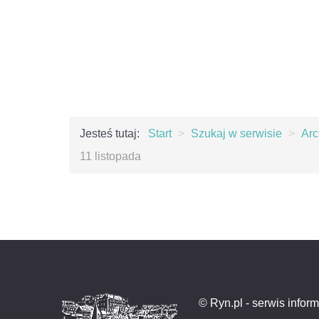
Jesteś tutaj:
Start
>
Szukaj w serwisie
>
Ar
11 listopada
© Ryn.pl - serwis infor