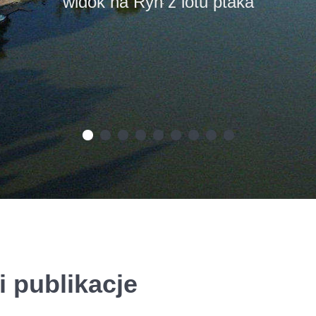
ekomarina - port jachtowy w Rynie
i publikacje