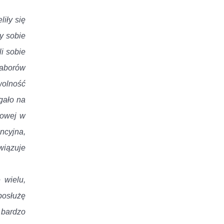
liły się
y sobie
i sobie
 zaborów
wolność
gało na
towej w
ncyjna,
wiązuje
 wielu,
posłużę
 bardzo