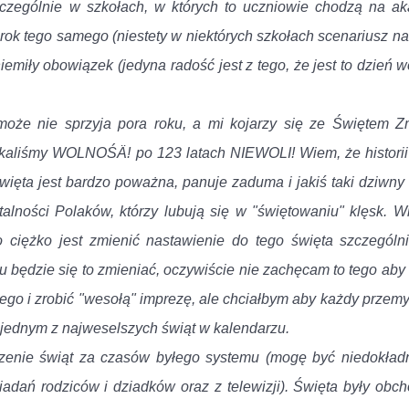
czególnie w szkołach, w których to uczniowie chodzą na a
rok tego samego (niestety w niektórych szkołach scenariusz na
iemiły obowiązek (jedyna radość jest z tego, że jest to dzień 
oże nie sprzyja pora roku, a mi kojarzy się ze Świętem Z
skaliśmy WOLNOŚÄ! po 123 latach NIEWOLI! Wiem, że historii
więta jest bardzo poważna, panuje zaduma i jakiś taki dziwny
lności Polaków, którzy lubują się w "świętowaniu" klęsk. W
o ciężko jest zmienić nastawienie do tego święta szczególni
u będzie się to zmieniać, oczywiście nie zachęcam to tego aby
go i zrobić "wesołą" imprezę, ale chciałbym aby każdy przemyś
 jednym z najweselszych świąt w kalendarzu.
enie świąt za czasów byłego systemu (mogę być niedokładn
adań rodziców i dziadków oraz z telewizji). Święta były obc