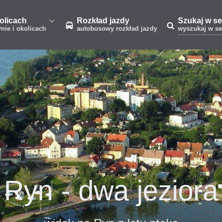
kolicach
Rozkład jazdy
Szukaj w se
ynie i okolicach
autobusowy rozkład jazdy
wyszukaj w se
Ekomarina