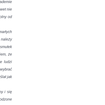
kademie
wet nie
wolny od
marłych
 należy
 smutek
iem, że
e ludzi
 wybrać
lał jak
y i się
hodzone