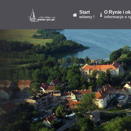
Start
O Rynie i o
witamy !
informacje o r