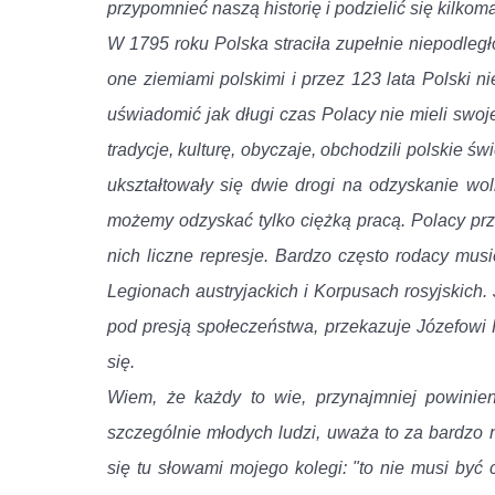
przypomnieć naszą historię i podzielić się kilkoma
W 1795 roku Polska straciła zupełnie niepodległoś
one ziemiami polskimi i przez 123 lata Polski n
uświadomić jak długi czas Polacy nie mieli swoj
tradycje, kulturę, obyczaje, obchodzili polskie ś
ukształtowały się dwie drogi na odzyskanie wo
możemy odzyskać tylko ciężką pracą. Polacy prz
nich liczne represje. Bardzo często rodacy mus
Legionach austryjackich i Korpusach rosyjskich.
pod presją społeczeństwa, przekazuje Józefowi 
się.
Wiem, że każdy to wie, przynajmniej powinien
szczególnie młodych ludzi, uważa to za bardzo
się tu słowami mojego kolegi: "to nie musi być 