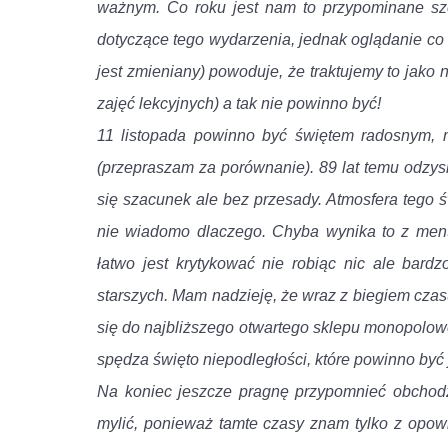
ważnym. Co roku jest nam to przypominane sz
dotyczące tego wydarzenia, jednak oglądanie co 
jest zmieniany) powoduje, że traktujemy to jako n
zajęć lekcyjnych) a tak nie powinno być!
11 listopada powinno być świętem radosnym, m
(przepraszam za porównanie). 89 lat temu odzy
się szacunek ale bez przesady. Atmosfera tego ś
nie wiadomo dlaczego. Chyba wynika to z menta
łatwo jest krytykować nie robiąc nic ale bardz
starszych. Mam nadzieję, że wraz z biegiem czas
się do najbliższego otwartego sklepu monopolowe
spędza święto niepodległości, które powinno być
Na koniec jeszcze pragnę przypomnieć obchodz
mylić, ponieważ tamte czasy znam tylko z opowi