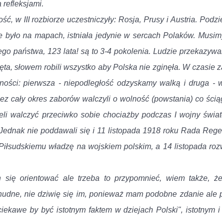
 refleksjami.
ć, w III rozbiorze uczestniczyły: Rosja, Prusy i Austria. Podzie
ie było na mapach, istniała jedynie w sercach Polaków. Musim
ego państwa, 123 lata! są to 3-4 pokolenia. Ludzie przekazywal
więta, słowem robili wszystko aby Polska nie zginęła. W czasie
lności: pierwsza - niepodległość odzyskamy walką i druga - 
ez cały okres zaborów walczyli o wolność (powstania) co ścią
ieli walczyć przeciwko sobie chociażby podczas I wojny świa
 Jednak nie poddawali się i 11 listopada 1918 roku Rada Rege
Piłsudskiemu władzę na wojskiem polskim, a 14 listopada roz
 się orientować ale trzeba to przypomnieć, wiem także, że
 nudne, nie dziwię się im, ponieważ mam podobne zdanie ale 
ciekawe by być istotnym faktem w dziejach Polski", istotnym i