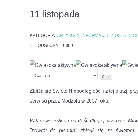
11 listopada
KATEGORIA:
ARTYKUŁY, INFORMACJE Z OSTATNICH
ODSŁONY: 16880
Ocena
użytkowników:
2
/
5
Proszę,
oceń
Zbliża się Święto Niepodległości i z tej okazji 
serwisu przez Modzola w 2007 roku.
Witam wszystkich po dość długiej przerwie. Miał
"powrót do pisania" zbiegł się ze świętem