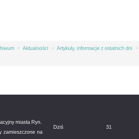
chiwum
>
Aktualności
>
Artykuły, informacje z ostatnich dni
>
macyjny miasta Ryn.
Dziś
31
ty zamieszczone na