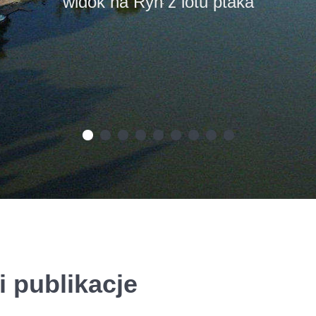
widok na Ryn z lotu ptaka
i publikacje