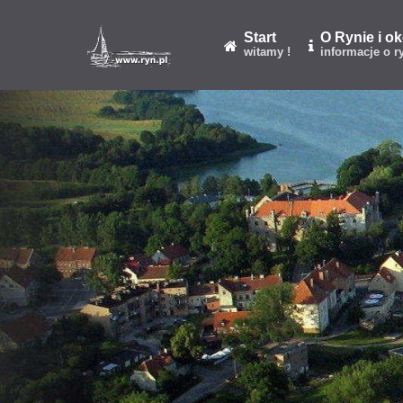
Start
O Rynie i o
witamy !
informacje o r