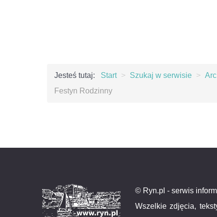
Jesteś tutaj:
Start
>
Szukaj w serwisie
>
Ar
Festyn Rodzinny
© Ryn.pl - serwis infor
Wszelkie zdjęcia, teks