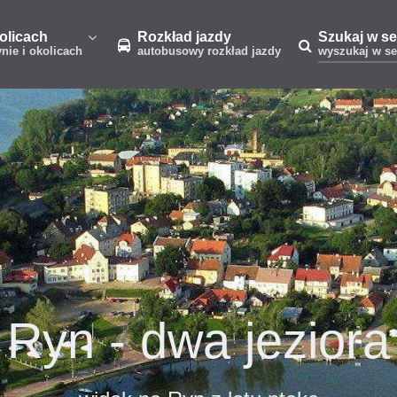
kolicach
Rozkład jazdy
Szukaj w se
ynie i okolicach
autobusowy rozkład jazdy
wyszukaj w se
Ryn - dwa jeziora