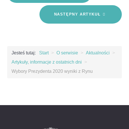
NASTĘPNY ARTYKUŁ
Jesteś tutaj:
Start
>
O serwisie
>
Aktualności
>
Artykuły, informacje z ostatnich dni
>
Wybory Prezydenta 2020 wyniki z Rynu