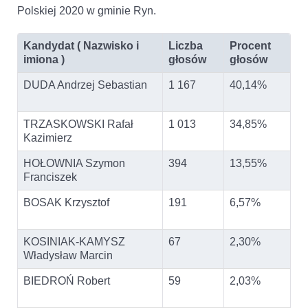
Polskiej 2020 w gminie Ryn.
Kandydat ( Nazwisko i
Liczba
Procent
imiona )
głosów
głosów
DUDA Andrzej Sebastian
1 167
40,14%
TRZASKOWSKI Rafał
1 013
34,85%
Kazimierz
HOŁOWNIA Szymon
394
13,55%
Franciszek
BOSAK Krzysztof
191
6,57%
KOSINIAK-KAMYSZ
67
2,30%
Władysław Marcin
BIEDROŃ Robert
59
2,03%